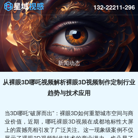
132-22211-296
新闻动态
从裸眼3D哪吒视频解析裸眼3D视频制作定制行业
趋势与技术应用
当3D哪吒“破屏而出”：裸眼3D如何重塑城市空间与商
业价值，近期，哪吒
裸眼3D视频
在成都地标性大屏
上的震撼亮相引发了广泛关注。这一现象级案例不仅
展示了
裸眼3D视频制作
技术的商业潜力，也凸显了