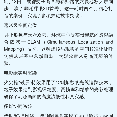
5月18日，成都交子商圈与春熙路的六块地标大屏同
步上演了哪吒裸眼3D首秀。这一耗时两个月精心打
造的案例，实现了多项关键技术突破：
毫米级空间定位
哪吒形象与天府双塔、环球中心等实景建筑的透视融
合依赖于SLAM（Simultaneous Localization and
Mapping）技术。这种虚拟与现实的空间校准让哪吒
仿佛从屏幕中跃然而出，为观众带来身临其境的体
验。
电影级实时渲染
火尖枪“破屏”特效采用了120帧/秒的光线追踪技术，
粒子效果达到影视级精度。高帧率和精准的光影处理
确保了动态画面的高度流畅性和真实感。
多屏协同系统
借助5G-A网络，跨商圈屏幕实现了μs（微秒）级同