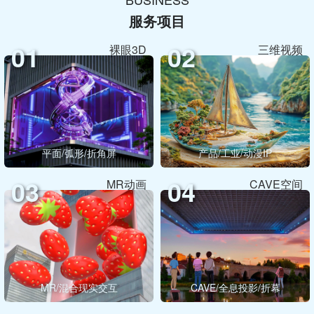
服务项目
01
02
裸眼3D
三维视频
平面/弧形/折角屏
产品/工业/动漫IP
03
04
MR动画
CAVE空间
MR/混合现实交互
CAVE/全息投影/折幕